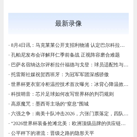
最新录像
·
8月4日讯：马克莱莱公开支招利物浦 认定巴尔科拉是萨拉赫完美替代者
·
孔帕尼发布会详解拜仁季前备战 正视阵容磨合难题
·
巴萨名宿纳达尔评析拉什福德与戈登：球员适配性与战术融入前景探讨
·
托雷斯社媒祝贺西班牙：为冠军军团深感骄傲
·
世界杯更衣室冷柜温控技术首次曝光：冰背心降温效率关键数据深度拆解
·
科技哨音：芯片足球如何改写世界杯的判罚规则
·
高原魔咒：墨西哥主场的“窒息”围城
·
六强之争：南美十队冲击2026，六张门票落定，四队梦碎
·
“2026世界杯装备抢滩北美：欧洲顶级品牌的供应链时效突围战”
·
公平秤下的潜流：晋级之路的隐形天平