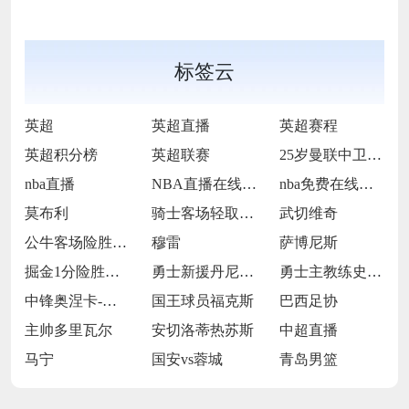
标签云
英超
英超直播
英超赛程
英超积分榜
英超联赛
25岁曼联中卫德里赫特
nba直播
NBA直播在线观看
nba免费在线高清直播
莫布利
骑士客场轻取篮网
武切维奇
公牛客场险胜猛龙
穆雷
萨博尼斯
掘金1分险胜国王
勇士新援丹尼斯-施罗德
勇士主教练史蒂夫-科尔
中锋奥涅卡-奥孔古
国王球员福克斯
巴西足协
主帅多里瓦尔
安切洛蒂热苏斯
中超直播
马宁
国安vs蓉城
青岛男篮