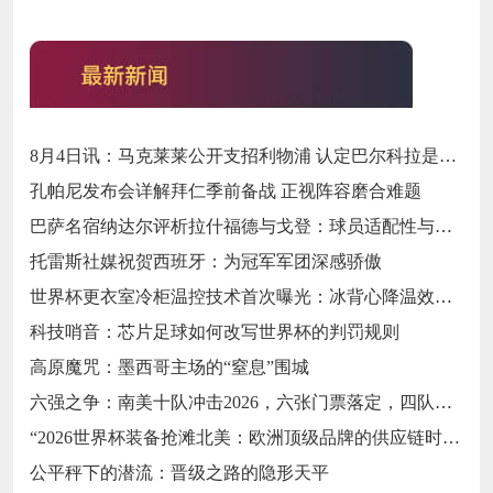
8月4日讯：马克莱莱公开支招利物浦 认定巴尔科拉是萨拉赫完美替代者
孔帕尼发布会详解拜仁季前备战 正视阵容磨合难题
巴萨名宿纳达尔评析拉什福德与戈登：球员适配性与战术融入前景探讨
托雷斯社媒祝贺西班牙：为冠军军团深感骄傲
世界杯更衣室冷柜温控技术首次曝光：冰背心降温效率关键数据深度拆解
科技哨音：芯片足球如何改写世界杯的判罚规则
高原魔咒：墨西哥主场的“窒息”围城
六强之争：南美十队冲击2026，六张门票落定，四队梦碎
“2026世界杯装备抢滩北美：欧洲顶级品牌的供应链时效突围战”
公平秤下的潜流：晋级之路的隐形天平