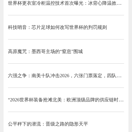
世界杯更衣室冷柜温控技术首次曝光：冰背心降温效率关键数据深度拆解
科技哨音：芯片足球如何改写世界杯的判罚规则
高原魔咒：墨西哥主场的“窒息”围城
六强之争：南美十队冲击2026，六张门票落定，四队梦碎
“2026世界杯装备抢滩北美：欧洲顶级品牌的供应链时效突围战”
公平秤下的潜流：晋级之路的隐形天平