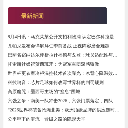
8月4日讯：马克莱莱公开支招利物浦 认定巴尔科拉是萨拉赫完美替代者
孔帕尼发布会详解拜仁季前备战 正视阵容磨合难题
巴萨名宿纳达尔评析拉什福德与戈登：球员适配性与战术融入前景探讨
托雷斯社媒祝贺西班牙：为冠军军团深感骄傲
世界杯更衣室冷柜温控技术首次曝光：冰背心降温效率关键数据深度拆解
科技哨音：芯片足球如何改写世界杯的判罚规则
高原魔咒：墨西哥主场的“窒息”围城
六强之争：南美十队冲击2026，六张门票落定，四队梦碎
“2026世界杯装备抢滩北美：欧洲顶级品牌的供应链时效突围战”
公平秤下的潜流：晋级之路的隐形天平