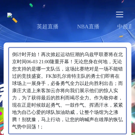
英超直播
NBA直播
中超直
倒计时开始！再次掀起运动狂潮的乌兹甲联赛将在北
京时间06-03 21:00隆重开幕！无论您身在何地，无论
您支持的是哪一支队伍，这场比赛绝对是一场不能错
过的竞技盛宴。FK加扎尔肯特主队的勇士们即将在
球场上一展身手，必备勇气全力以赴向胜利出击；而
康庄大道上来客加云亦将向我们展示他们的惊人实
力，为了获得最后的胜利而竭尽全力。作为敬仰者，
现在正是时候鼓起勇气、一鼓作气、挥洒汗水，紧紧
地为自己心爱的球队加油助威，让整个场馆为之沸
腾！别犹豫，马上行动，让您的呐喊声在雄厚的恢弘
气势中回荡！;