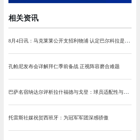
相关资讯
8月4日讯：马克莱莱公开支招利物浦 认定巴尔科拉是萨拉赫完美替代者
孔帕尼发布会详解拜仁季前备战 正视阵容磨合难题
巴萨名宿纳达尔评析拉什福德与戈登：球员适配性与战术融入前景探讨
托雷斯社媒祝贺西班牙：为冠军军团深感骄傲