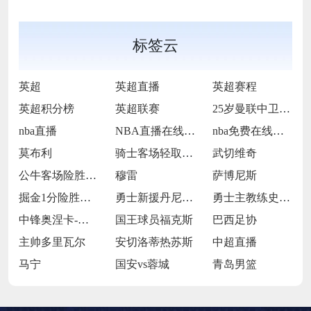
标签云
英超
英超直播
英超赛程
英超积分榜
英超联赛
25岁曼联中卫德里赫特
nba直播
NBA直播在线观看
nba免费在线高清直播
莫布利
骑士客场轻取篮网
武切维奇
公牛客场险胜猛龙
穆雷
萨博尼斯
掘金1分险胜国王
勇士新援丹尼斯-施罗德
勇士主教练史蒂夫-科尔
中锋奥涅卡-奥孔古
国王球员福克斯
巴西足协
主帅多里瓦尔
安切洛蒂热苏斯
中超直播
马宁
国安vs蓉城
青岛男篮