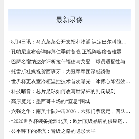
最新录像
·
8月4日讯：马克莱莱公开支招利物浦 认定巴尔科拉是萨拉赫完美替代者
·
孔帕尼发布会详解拜仁季前备战 正视阵容磨合难题
·
巴萨名宿纳达尔评析拉什福德与戈登：球员适配性与战术融入前景探讨
·
托雷斯社媒祝贺西班牙：为冠军军团深感骄傲
·
世界杯更衣室冷柜温控技术首次曝光：冰背心降温效率关键数据深度拆解
·
科技哨音：芯片足球如何改写世界杯的判罚规则
·
高原魔咒：墨西哥主场的“窒息”围城
·
六强之争：南美十队冲击2026，六张门票落定，四队梦碎
·
“2026世界杯装备抢滩北美：欧洲顶级品牌的供应链时效突围战”
·
公平秤下的潜流：晋级之路的隐形天平