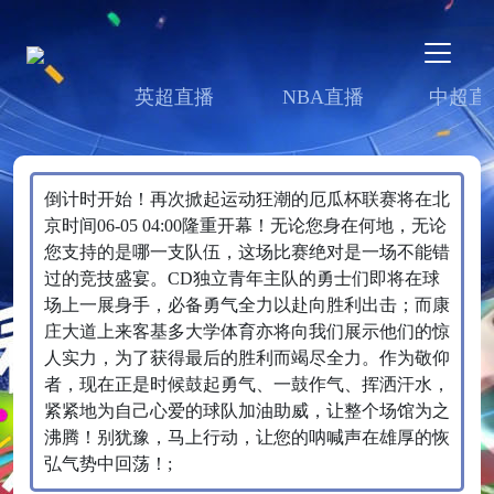
英超直播
NBA直播
中超直
倒计时开始！再次掀起运动狂潮的厄瓜杯联赛将在北
京时间06-05 04:00隆重开幕！无论您身在何地，无论
您支持的是哪一支队伍，这场比赛绝对是一场不能错
过的竞技盛宴。CD独立青年主队的勇士们即将在球
场上一展身手，必备勇气全力以赴向胜利出击；而康
庄大道上来客基多大学体育亦将向我们展示他们的惊
人实力，为了获得最后的胜利而竭尽全力。作为敬仰
者，现在正是时候鼓起勇气、一鼓作气、挥洒汗水，
紧紧地为自己心爱的球队加油助威，让整个场馆为之
沸腾！别犹豫，马上行动，让您的呐喊声在雄厚的恢
弘气势中回荡！;