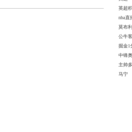
英超
nba直
莫布
主帅
马宁