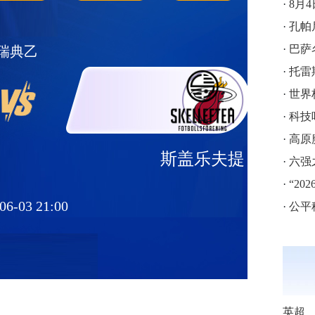
·
8月4
·
孔帕
·
巴萨名
瑞典乙
·
托雷
·
世界杯
·
科技
·
高原
斯盖乐夫提
·
六强之
·
“20
06-03 21:00
·
公平
英超