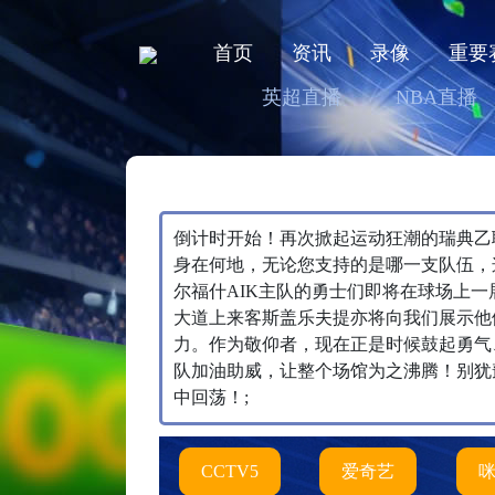
首页
资讯
录像
重要
英超直播
NBA直播
倒计时开始！再次掀起运动狂潮的瑞典乙联赛将
身在何地，无论您支持的是哪一支队伍，
尔福什AIK主队的勇士们即将在球场上
大道上来客斯盖乐夫提亦将向我们展示他
力。作为敬仰者，现在正是时候鼓起勇气
队加油助威，让整个场馆为之沸腾！别犹
中回荡！;
CCTV5
爱奇艺