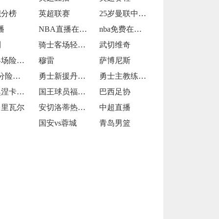
积分榜
英超联赛
25岁曼联中卫德里赫特
播
NBA直播在线观看
nba免费在线高清直播
利
骑士客场轻取篮网
武切维奇
公牛客场险胜猛龙
穆雷
萨博尼斯
掘金1分险胜国王
勇士新援丹尼斯-施罗德
勇士主教练史蒂夫-科尔
中锋奥涅卡-奥孔古
国王球员福克斯
巴西足协
多里瓦尔
安切洛蒂热苏斯
中超直播
国安vs蓉城
青岛男篮