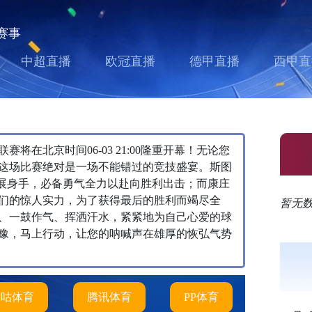
赛事
中超直播
欧冠直播
德甲直播
西甲直
在北京时间06-03 21:00隆重开幕！无论您
这场比赛绝对是一场不能错过的竞技盛宴。斯图
一展身手，必备勇气全力以赴向胜利出击；而康庄
们的惊人实力，为了获得最后的胜利而竭尽全
暂无
、一鼓作气、挥洒汗水，紧紧地为自己心爱的球
豫，马上行动，让您的呐喊声在雄厚的恢弘气势
咪咕体育
腾讯体育
PP体育