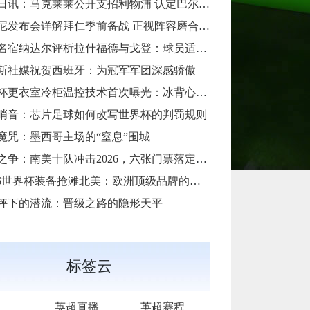
日讯：马克莱莱公开支招利物浦 认定巴尔科拉是萨拉赫完美替代者
尼发布会详解拜仁季前备战 正视阵容磨合难题
宿纳达尔评析拉什福德与戈登：球员适配性与战术融入前景探讨
斯社媒祝贺西班牙：为冠军军团深感骄傲
更衣室冷柜温控技术首次曝光：冰背心降温效率关键数据深度拆解
哨音：芯片足球如何改写世界杯的判罚规则
魔咒：墨西哥主场的“窒息”围城
争：南美十队冲击2026，六张门票落定，四队梦碎
26世界杯装备抢滩北美：欧洲顶级品牌的供应链时效突围战”
秤下的潜流：晋级之路的隐形天平
标签云
英超直播
英超赛程