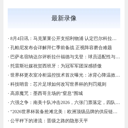
最新录像
·
8月4日讯：马克莱莱公开支招利物浦 认定巴尔科拉是萨拉赫完美替代者
·
孔帕尼发布会详解拜仁季前备战 正视阵容磨合难题
·
巴萨名宿纳达尔评析拉什福德与戈登：球员适配性与战术融入前景探讨
·
托雷斯社媒祝贺西班牙：为冠军军团深感骄傲
·
世界杯更衣室冷柜温控技术首次曝光：冰背心降温效率关键数据深度拆解
·
科技哨音：芯片足球如何改写世界杯的判罚规则
·
高原魔咒：墨西哥主场的“窒息”围城
·
六强之争：南美十队冲击2026，六张门票落定，四队梦碎
·
“2026世界杯装备抢滩北美：欧洲顶级品牌的供应链时效突围战”
·
公平秤下的潜流：晋级之路的隐形天平