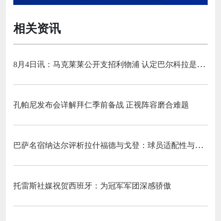
相关资讯
8月4日讯：马克莱莱公开支招利物浦 认定巴尔科拉是萨拉赫完美替代者
孔帕尼发布会详解拜仁季前备战 正视阵容磨合难题
巴萨名宿纳达尔评析拉什福德与戈登：球员适配性与战术融入前景探讨
托雷斯社媒祝贺西班牙：为冠军军团深感骄傲