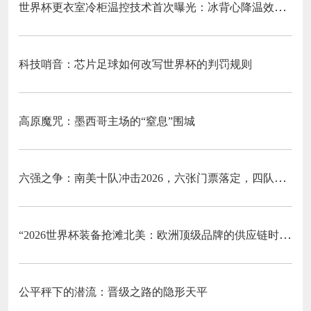
世界杯更衣室冷柜温控技术首次曝光：冰背心降温效率关键数据深度拆解
科技哨音：芯片足球如何改写世界杯的判罚规则
高原魔咒：墨西哥主场的“窒息”围城
六强之争：南美十队冲击2026，六张门票落定，四队梦碎
“2026世界杯装备抢滩北美：欧洲顶级品牌的供应链时效突围战”
公平秤下的潜流：晋级之路的隐形天平