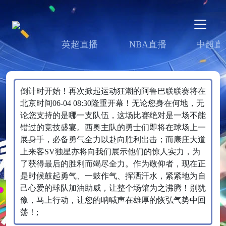
英超直播
NBA直播
中超直
倒计时开始！再次掀起运动狂潮的阿鲁巴联联赛将在
北京时间06-04 08:30隆重开幕！无论您身在何地，无
论您支持的是哪一支队伍，这场比赛绝对是一场不能
错过的竞技盛宴。西奥主队的勇士们即将在球场上一
展身手，必备勇气全力以赴向胜利出击；而康庄大道
上来客SV独星亦将向我们展示他们的惊人实力，为
了获得最后的胜利而竭尽全力。作为敬仰者，现在正
是时候鼓起勇气、一鼓作气、挥洒汗水，紧紧地为自
己心爱的球队加油助威，让整个场馆为之沸腾！别犹
豫，马上行动，让您的呐喊声在雄厚的恢弘气势中回
荡！;