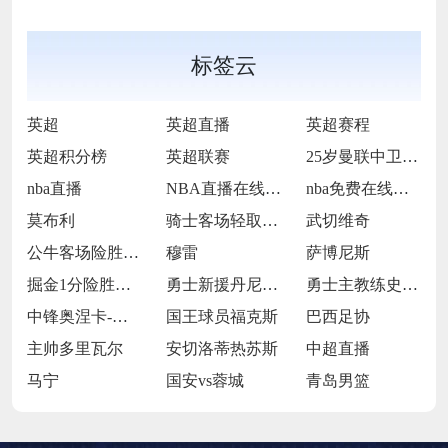
标签云
英超
英超直播
英超赛程
英超积分榜
英超联赛
25岁曼联中卫德里赫特
nba直播
NBA直播在线观看
nba免费在线高清直播
莫布利
骑士客场轻取篮网
武切维奇
公牛客场险胜猛龙
穆雷
萨博尼斯
掘金1分险胜国王
勇士新援丹尼斯-施罗德
勇士主教练史蒂夫-科尔
中锋奥涅卡-奥孔古
国王球员福克斯
巴西足协
主帅多里瓦尔
安切洛蒂热苏斯
中超直播
马宁
国安vs蓉城
青岛男篮