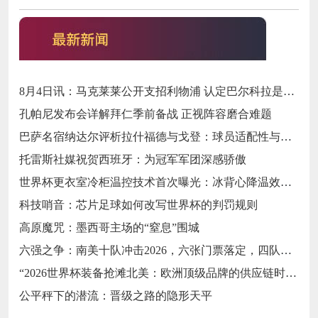
8月4日讯：马克莱莱公开支招利物浦 认定巴尔科拉是萨拉赫完美替代者
孔帕尼发布会详解拜仁季前备战 正视阵容磨合难题
巴萨名宿纳达尔评析拉什福德与戈登：球员适配性与战术融入前景探讨
托雷斯社媒祝贺西班牙：为冠军军团深感骄傲
世界杯更衣室冷柜温控技术首次曝光：冰背心降温效率关键数据深度拆解
科技哨音：芯片足球如何改写世界杯的判罚规则
高原魔咒：墨西哥主场的“窒息”围城
六强之争：南美十队冲击2026，六张门票落定，四队梦碎
“2026世界杯装备抢滩北美：欧洲顶级品牌的供应链时效突围战”
公平秤下的潜流：晋级之路的隐形天平