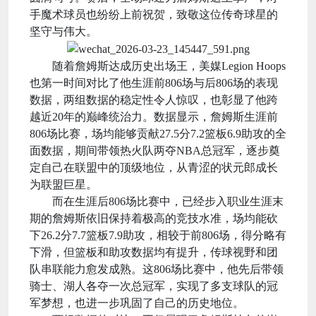
手魔术球员也纷纷上前祝贺，致敬这位传奇球星的
坚守与伟大。
随着詹姆斯达成历史出场王，美媒Legion Hoops
也第一时间对比了他生涯前806场与后806场的表现
数据，两组数据的稳定性令人惊叹，也彰显了他跨
越近20年的巅峰统治力。数据显示，詹姆斯生涯前
806场比赛，场均能够贡献27.5分7.2篮板6.9助攻的全
面数据，期间带领热火队两夺NBA总冠军，逐步奠
定自己在联盟中的顶级地位，从青涩的状元郎成长
为联盟巨星。
而在生涯后806场比赛中，已经步入职业生涯末
期的詹姆斯依旧保持着极高的竞技水准，场均能砍
下26.2分7.7篮板7.9助攻，相较于前806场，得分略有
下滑，但篮板和助攻数据均有提升，传球视野和团
队串联能力愈发成熟。这806场比赛中，他先后带领
骑士、湖人各夺一次总冠军，实现了多支球队的冠
军梦想，也进一步巩固了自己的历史地位。